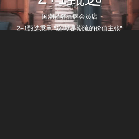
国潮轻奢品牌会员店
2+1甄选秉承 “这!就是潮流的价值主张”